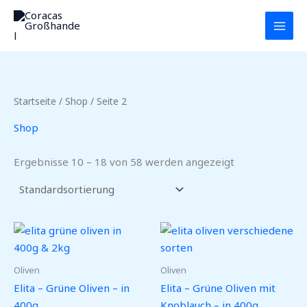
Zum
MAI
Inhalt
MEN
springen
Startseite
/
Shop
/ Seite 2
Shop
Ergebnisse 10 – 18 von 58 werden angezeigt
Oliven
Oliven
Elita – Grüne Oliven – in
Elita – Grüne Oliven mit
400g
Knoblauch – in 400g