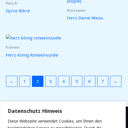
Fleisch
Weisswein
Gyros Bikre
Herz Dame Weiss
Rotwein
Herz König Rotweincuvée
←
1
2
3
4
5
6
7
→
Datenschutz Hinweis
Diese Webseite verwendet Cookies, um Ihnen den
Coracas GmbH Großhandel -
Saarbrücker Allee 7, 65201
bestmöglichen Service zu gewährleisten. Durch die