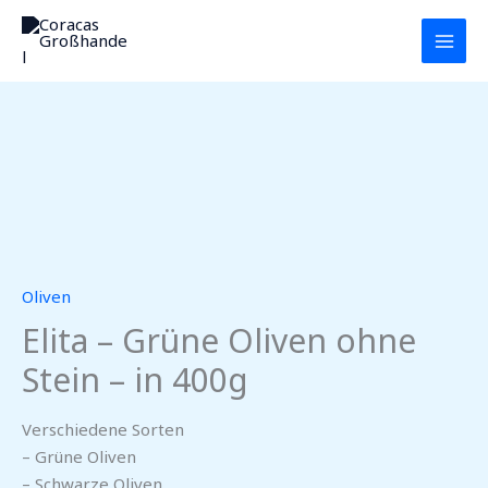
Zum
MAI
Inhalt
MEN
springen
Oliven
Elita – Grüne Oliven ohne
Stein – in 400g
Verschiedene Sorten
– Grüne Oliven
– Schwarze Oliven