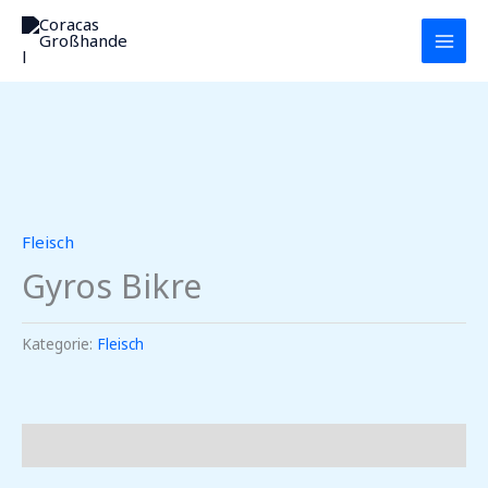
Zum
MAI
Inhalt
MEN
springen
Fleisch
Gyros Bikre
Kategorie:
Fleisch
Beschreibung