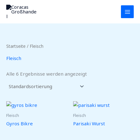
Zum
MAI
Inhalt
MEN
springen
Startseite
/ Fleisch
Fleisch
Alle 6 Ergebnisse werden angezeigt
Fleisch
Fleisch
Gyros Bikre
Parisaki Wurst