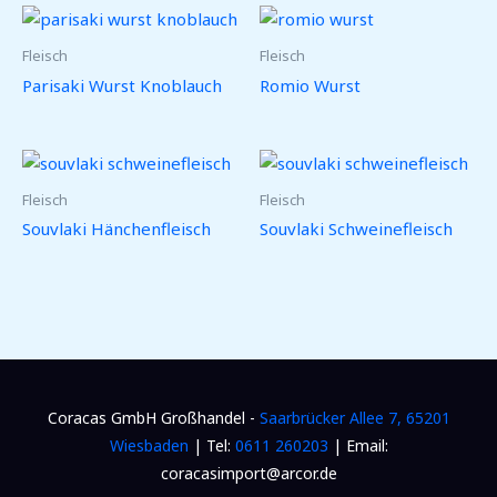
Fleisch
Fleisch
Parisaki Wurst Knoblauch
Romio Wurst
Fleisch
Fleisch
Souvlaki Hänchenfleisch
Souvlaki Schweinefleisch
Coracas GmbH Großhandel -
Saarbrücker Allee 7, 65201
Wiesbaden
| Tel:
0611 260203
| Email:
coracasimport@arcor.de